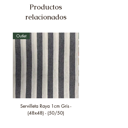
Productos
relacionados
Outlet
Outlet
Servilleta Raya 1cm Gris -
Servilleta Casilda C01
(48x48) - (50/50)
festón fino verde - (4