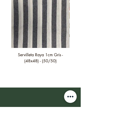
Servilleta Raya 1cm Gris -
Servilleta Casilda C01
(48x48) - (50/50)
festón fino verde - (4