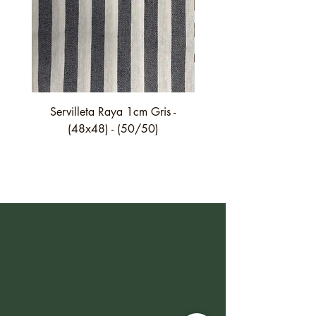
Servilleta Raya 1cm Gris -
Servilleta Casilda C01
(48x48) - (50/50)
festón fino verde - (4