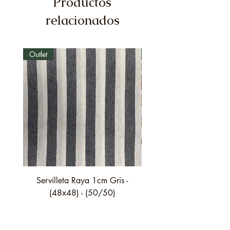
Productos
relacionados
Outlet
Outlet
Servilleta Raya 1cm Gris -
Servilleta Casilda C01
(48x48) - (50/50)
festón fino verde - (4