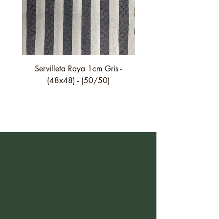
Servilleta Raya 1cm Gris -
Servilleta Casilda C01
(48x48) - (50/50)
festón fino verde - (4