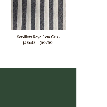
Servilleta Raya 1cm Gris -
Servilleta Casilda C01
(48x48) - (50/50)
festón fino verde - (4