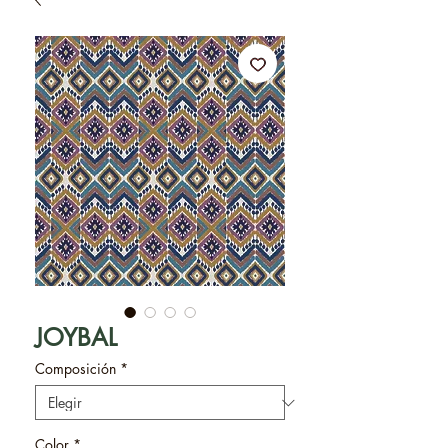
JOYBAL
Composición
*
Color
*