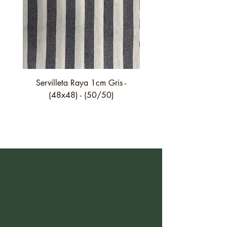
Servilleta Raya 1cm Gris -
Servilleta Casilda C01
(48x48) - (50/50)
festón fino verde - (4