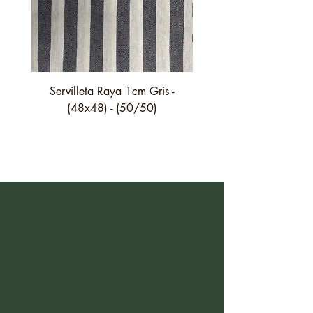
Servilleta Raya 1cm Gris -
Servilleta Casilda C01
(48x48) - (50/50)
festón fino verde - (4