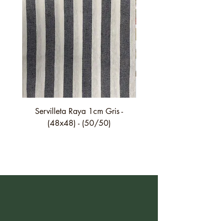
Servilleta Raya 1cm Gris -
Servilleta Casilda C01
(48x48) - (50/50)
festón fino verde - (4