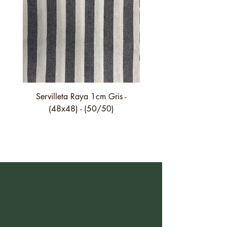
Servilleta Raya 1cm Gris -
Servilleta Casilda C01
(48x48) - (50/50)
festón fino verde - (4