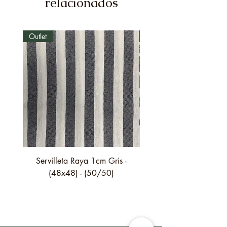
relacionados
Outlet
Outlet
Servilleta Raya 1cm Gris -
Servilleta Casilda C01
(48x48) - (50/50)
festón fino verde - (4