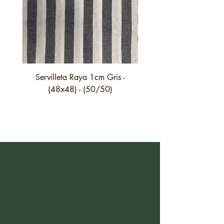
Servilleta Raya 1cm Gris -
Servilleta Casilda C01
(48x48) - (50/50)
festón fino verde - (4