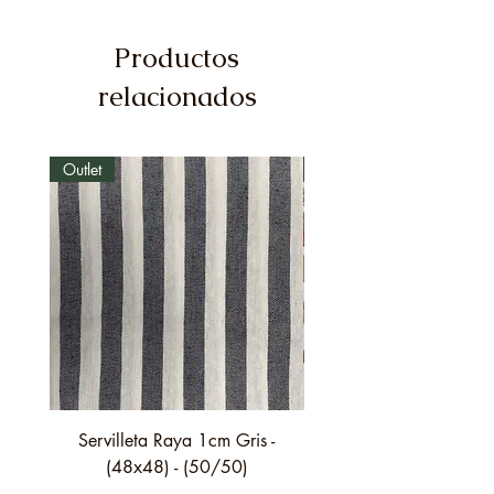
Productos
relacionados
Outlet
Outlet
Servilleta Raya 1cm Gris -
Servilleta Casilda C01
(48x48) - (50/50)
festón fino verde - (4