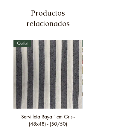
Productos
relacionados
Outlet
Outlet
Servilleta Raya 1cm Gris -
Servilleta Casilda C01
(48x48) - (50/50)
festón fino verde - (4