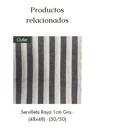
Productos
relacionados
Outlet
Outlet
Servilleta Raya 1cm Gris -
Servilleta Casilda C01
(48x48) - (50/50)
festón fino verde - (4