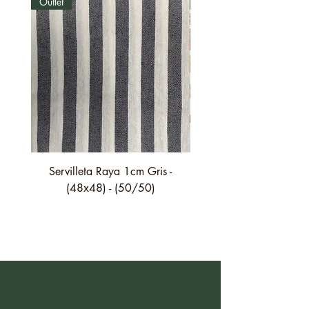
Outlet
Outlet
Servilleta Raya 1cm Gris -
Servilleta Casilda C01
(48x48) - (50/50)
festón fino verde - (4