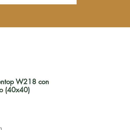
Eventop W218 con
do (40x40)