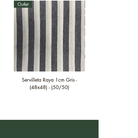
Outlet
Outlet
Servilleta Raya 1cm Gris -
Servilleta Casilda C01
(48x48) - (50/50)
festón fino verde - (4