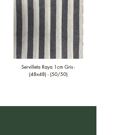
Servilleta Raya 1cm Gris -
Servilleta Casilda C01
(48x48) - (50/50)
festón fino verde - (4