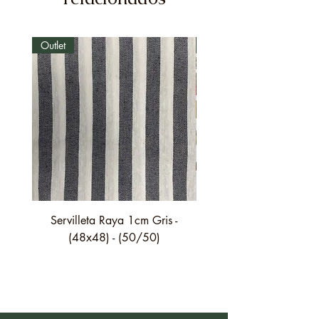
Outlet
Outlet
Servilleta Raya 1cm Gris -
Servilleta Casilda C01
(48x48) - (50/50)
festón fino verde - (4