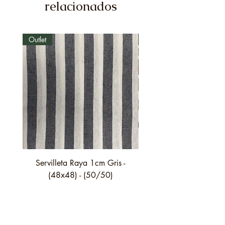
relacionados
Outlet
Outlet
Servilleta Raya 1cm Gris -
Servilleta Casilda C01
(48x48) - (50/50)
festón fino verde - (4