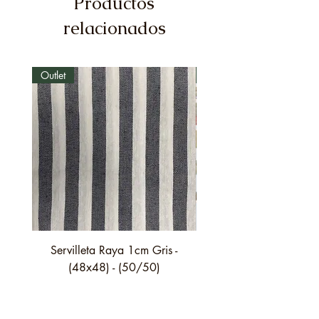
Productos
relacionados
Outlet
Outlet
Servilleta Raya 1cm Gris -
Servilleta Casilda C01
(48x48) - (50/50)
festón fino verde - (4