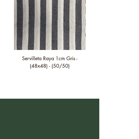
Servilleta Raya 1cm Gris -
Servilleta Casilda C01
(48x48) - (50/50)
festón fino verde - (4