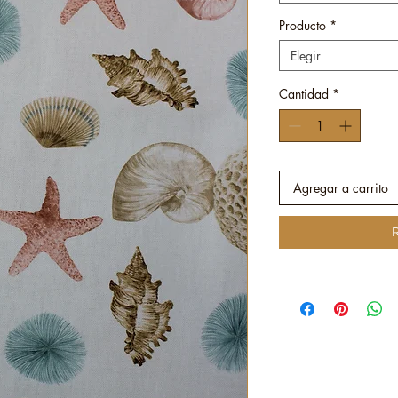
Producto
*
Elegir
Cantidad
*
Agregar a carrito
R