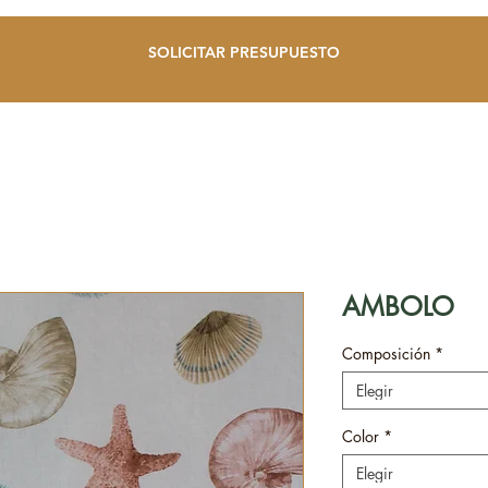
SOLICITAR PRESUPUESTO
AMBOLO
Composición
*
Elegir
Color
*
Elegir