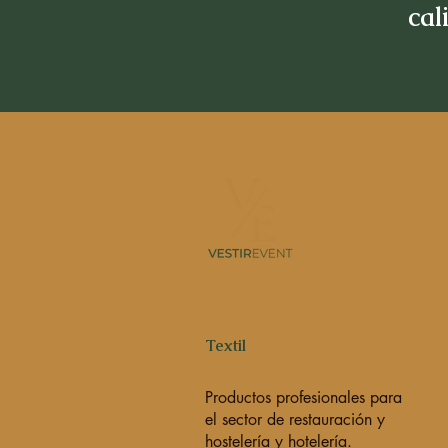
cal
Textil
Productos profesionales para
el sector de restauración y
hostelería y hotelería.