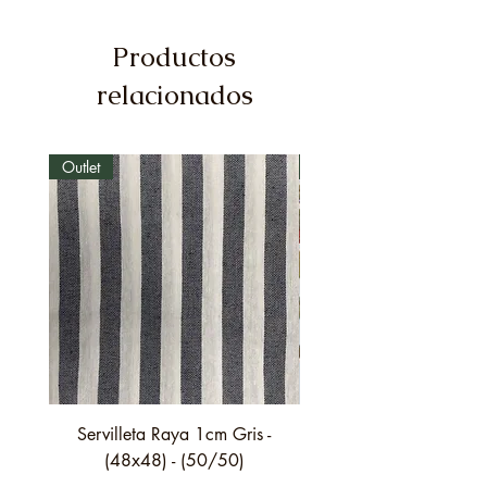
Productos
relacionados
Outlet
Outlet
Servilleta Raya 1cm Gris -
Servilleta Casilda C01
(48x48) - (50/50)
festón fino verde - (4