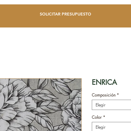
SOLICITAR PRESUPUESTO
ENRICA
Composición
*
Elegir
Color
*
Elegir