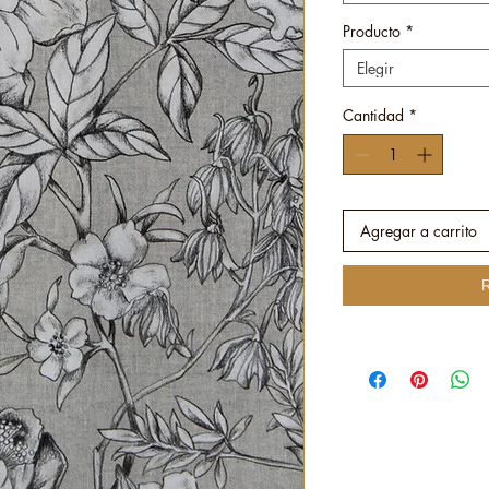
Producto
*
Elegir
Cantidad
*
Agregar a carrito
R