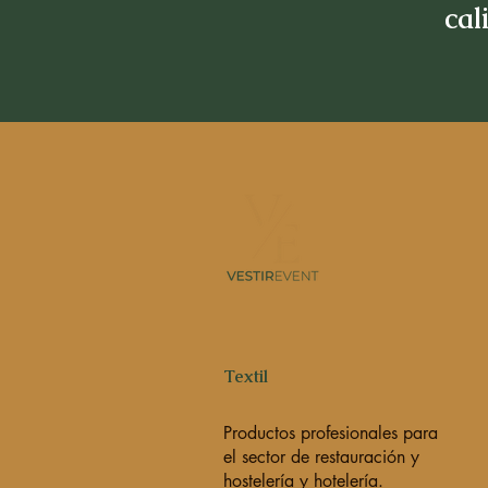
cal
Textil
Productos profesionales para
el sector de restauración y
hostelería y hotelería.