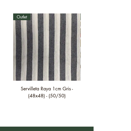
Outlet
Outlet
Servilleta Raya 1cm Gris -
Servilleta Casilda C01
(48x48) - (50/50)
festón fino verde - (4