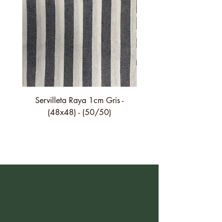
Servilleta Raya 1cm Gris -
Servilleta Casilda C01
(48x48) - (50/50)
festón fino verde - (4