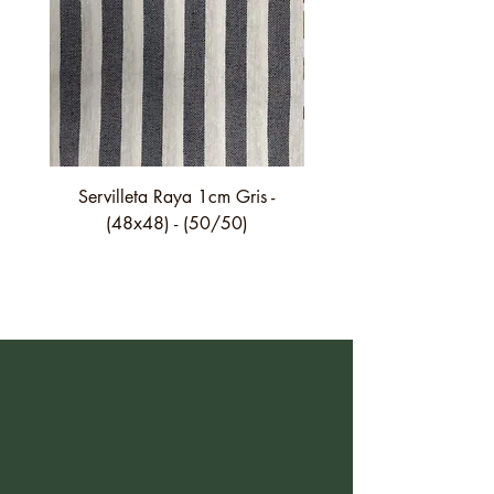
Servilleta Raya 1cm Gris -
Servilleta Casilda C01
(48x48) - (50/50)
festón fino verde - (4