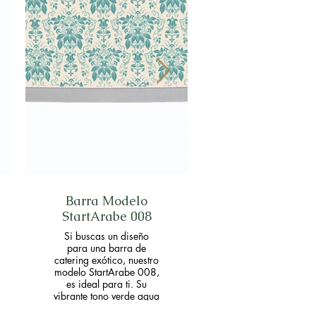
Barra Modelo
Barra
StartArabe 008
Modelo StartText
beige, marrón, n
Si buscas un diseño
personalidad co
para una barra de
espacio 
catering exótico, nuestro
modelo StartArabe 008,
es ideal para ti. Su
vibrante tono verde aqua
con elegantes hojas,