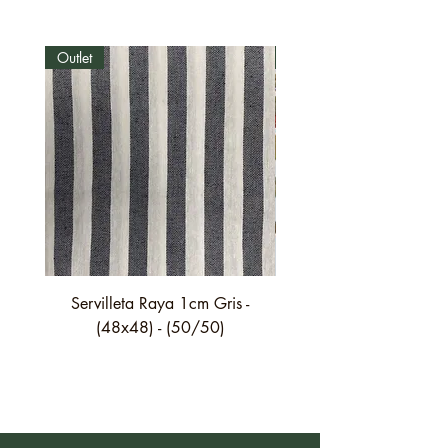
Outlet
Outlet
Servilleta Raya 1cm Gris -
Servilleta Casilda C01
(48x48) - (50/50)
festón fino verde - (4