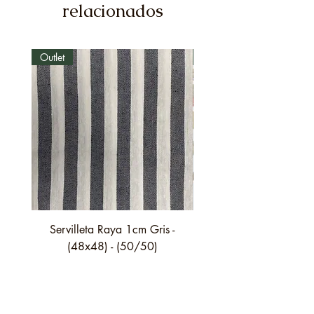
relacionados
Outlet
Outlet
Servilleta Raya 1cm Gris -
Servilleta Casilda C01
(48x48) - (50/50)
festón fino verde - (4