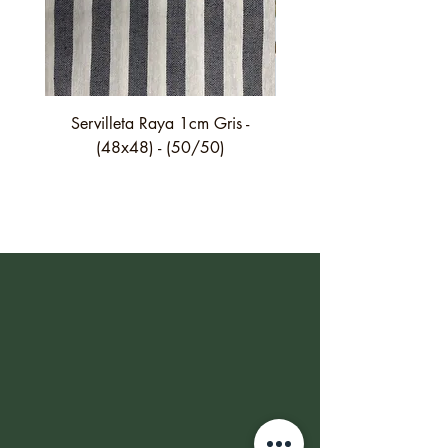
Servilleta Raya 1cm Gris -
Servilleta Casilda C01
(48x48) - (50/50)
festón fino verde - (4