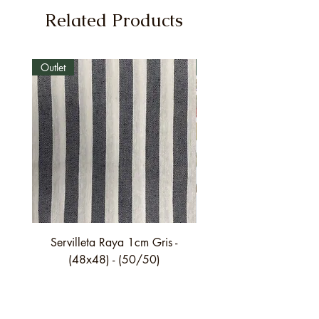
Related Products
Outlet
Outlet
Servilleta Raya 1cm Gris -
Servilleta Casilda C01
(48x48) - (50/50)
festón fino verde - (4