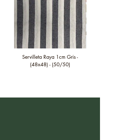
Servilleta Raya 1cm Gris -
Servilleta Casilda C01
(48x48) - (50/50)
festón fino verde - (4