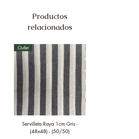
Productos
relacionados
Outlet
Outlet
Servilleta Raya 1cm Gris -
Servilleta Casilda C01
(48x48) - (50/50)
festón fino verde - (4