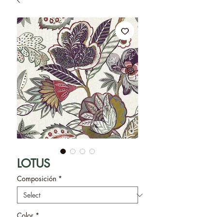
LOTUS
Composición
*
Color
*