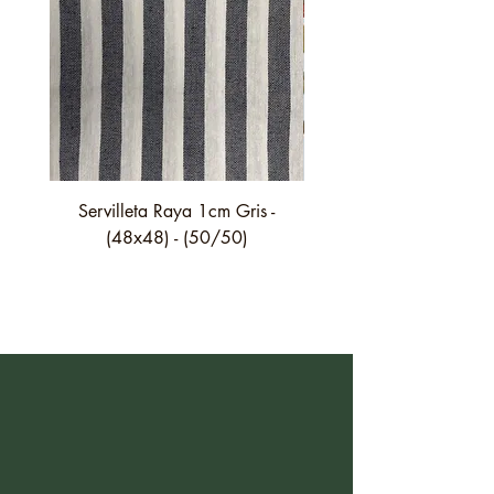
Servilleta Raya 1cm Gris -
Servilleta Casilda C01
(48x48) - (50/50)
festón fino verde - (4