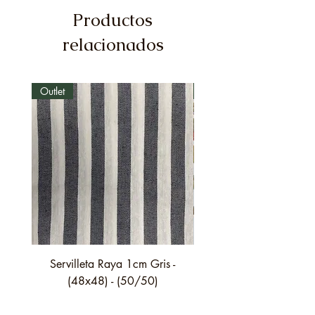
Productos
relacionados
Outlet
Outlet
Servilleta Raya 1cm Gris -
Servilleta Casilda C01
(48x48) - (50/50)
festón fino verde - (4