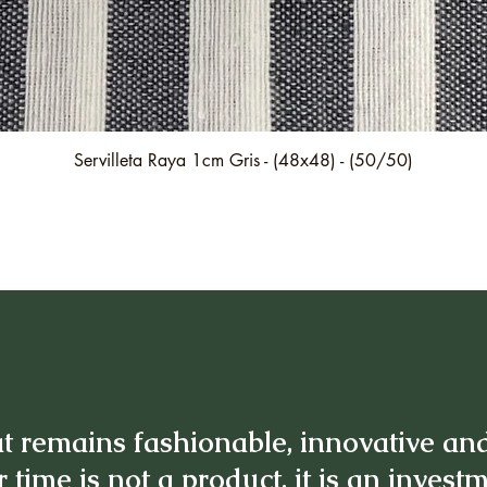
Quick View
Servilleta Raya 1cm Gris - (48x48) - (50/50)
t remains fashionable, innovative an
 time is not a product, it is an invest