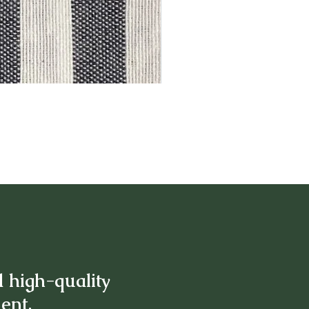
d high-quality
ment.