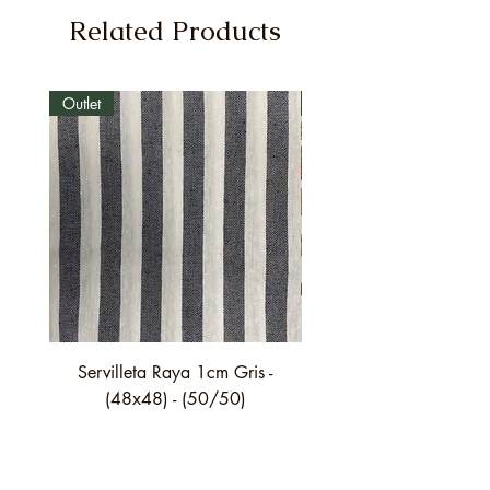
Related Products
Outlet
Outlet
Servilleta Raya 1cm Gris -
Servilleta Casilda C01
(48x48) - (50/50)
festón fino verde - (4