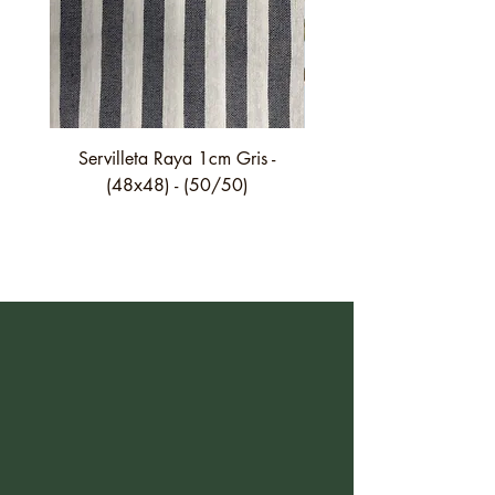
Servilleta Raya 1cm Gris -
Servilleta Casilda C01
(48x48) - (50/50)
festón fino verde - (4