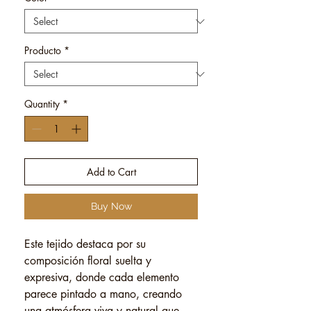
Producto
*
Quantity
*
Add to Cart
Buy Now
Este tejido destaca por su
composición floral suelta y
expresiva, donde cada elemento
parece pintado a mano, creando
una atmósfera viva y natural que