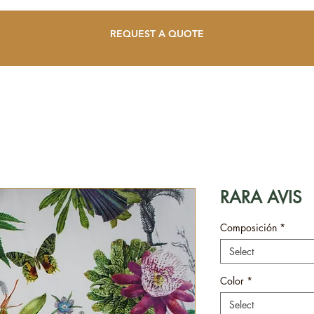
REQUEST A QUOTE
RARA AVIS
Composición
*
Select
Color
*
Select