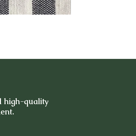
d high-quality
ment.