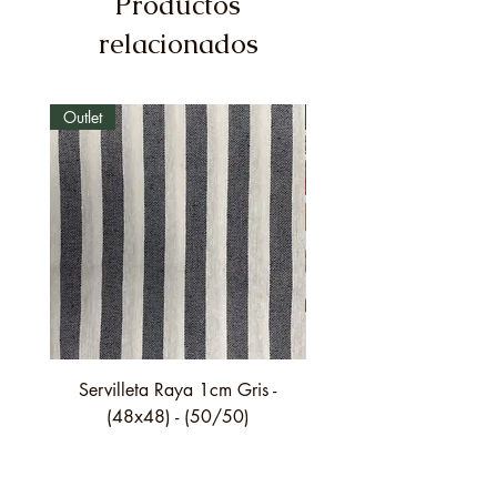
Productos
relacionados
Outlet
Outlet
Servilleta Raya 1cm Gris -
Servilleta Casilda C01
(48x48) - (50/50)
festón fino verde - (4