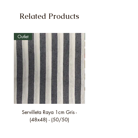
Related Products
Outlet
Outlet
Servilleta Raya 1cm Gris -
Servilleta Casilda C01
(48x48) - (50/50)
festón fino verde - (4