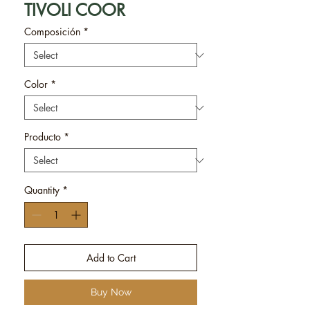
TIVOLI COOR
Composición
*
Color
*
Producto
*
Quantity
*
Add to Cart
Buy Now