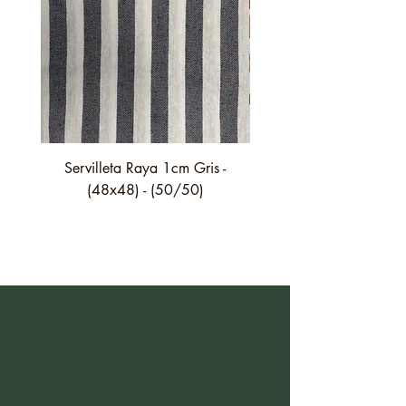
Servilleta Raya 1cm Gris -
Servilleta Casilda C01
(48x48) - (50/50)
festón fino verde - (4