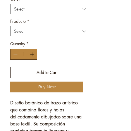
Producto
*
Quantity
*
Add to Cart
Buy Now
Diseño botánico de trazo artístico
que combina flores y hojas
delicadamente dibujadas sobre una
base textil. Su composición
orgánica transmite ligereza y