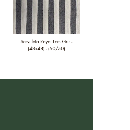
Servilleta Raya 1cm Gris -
Servilleta Casilda C01
(48x48) - (50/50)
festón fino verde - (4