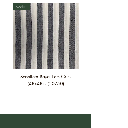
Outlet
Outlet
Servilleta Raya 1cm Gris -
Servilleta Casilda C01
(48x48) - (50/50)
festón fino verde - (4