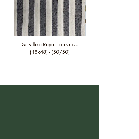
Servilleta Raya 1cm Gris -
Servilleta Casilda C01
(48x48) - (50/50)
festón fino verde - (4