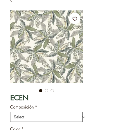
ECEN
Composición
*
Color
*