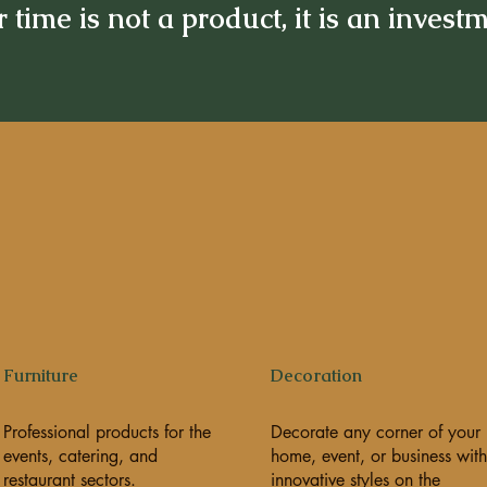
 time is not a product, it is an invest
Furniture
Decoration
Professional products for the
Decorate any corner of your
events, catering, and
home, event, or business with
restaurant sectors.
innovative styles on the