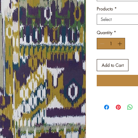
Producto
*
Select
Quantity
*
Add to Cart