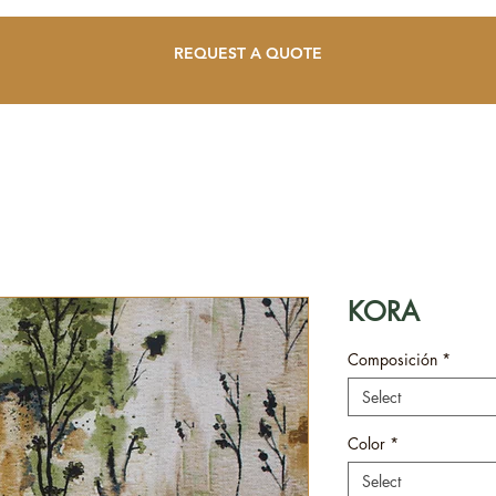
REQUEST A QUOTE
KORA
Composición
*
Select
Color
*
Select