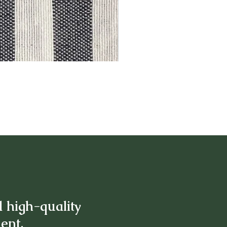
d high-quality
ment.