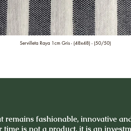
Quick View
Servilleta Raya 1cm Gris - (48x48) - (50/50)
t remains fashionable, innovative an
 time is not a product, it is an invest